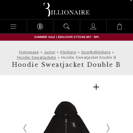
B
i
l
l
i
o
n
SUMMER SALE | EXKLUSIVE STÜCKE MIT -50%
a
i
Homepage
Junior
Kleidung
Sportbekleidung
r
Hoodie Sweatjackets
Hoodie Sweatjacket Double B
e
Hoodie Sweatjacket Double B