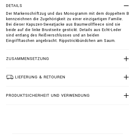
-
t
DETAILS
s
i
Der Markenschriftzug und das Monogramm mit dem doppeltem B
w
o
kennzeichnen die Zugehörigkeit zu einer einzigartigen Familie.
e
n
Bei dieser Kapuzen-Sweatjacke aus Baumwollfleece sind sie
a
s
beide auf die linke Brustseite gestickt. Details aus Echt-Leder
t
sind entlang des Reißverschlusses und an beiden
j
Eingrifftaschen angebracht. Rippstrickbündchen am Saum.
a
c
k
e
ZUSAMMENSETZUNG
t
-
d
LIEFERUNG & RETOUREN
o
u
b
PRODUKTSICHERHEIT UND VERWENDUNG
l
e
-
b
/
B
2
0