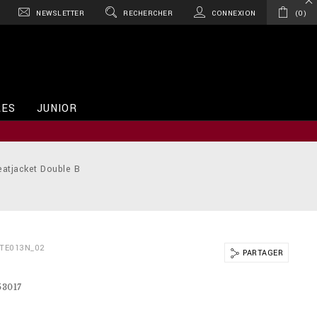
NEWSLETTER
RECHERCHER
CONNEXION
0
RES
JUNIOR
atjacket Double B
BTE013N_02
PARTAGER
53017