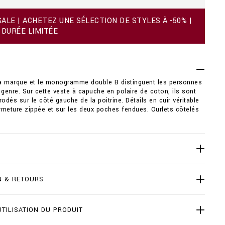
LE | ACHETEZ UNE SÉLECTION DE STYLES À -50% |
 DURÉE LIMITÉE
 la marque et le monogramme double B distinguent les personnes
 genre. Sur cette veste à capuche en polaire de coton, ils sont
rodés sur le côté gauche de la poitrine. Détails en cuir véritable
ermeture zippée et sur les deux poches fendues. Ourlets côtelés
N & RETOURS
UTILISATION DU PRODUIT