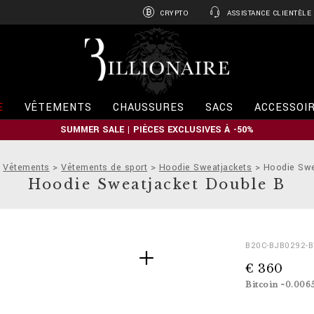
CRYPTO
ASSISTANCE CLIENTÈLE
B
i
l
l
i
E
VÊTEMENTS
CHAUSSURES
SACS
ACCESSOI
o
n
SUMMER SALE | PIÈCES EXCLUSIVES À -50%
a
i
r
Vêtements
Vêtements de sport
Hoodie Sweatjackets
Hoodie Swe
e
Hoodie Sweatjacket Double B
D
h
B20C-BJB0292-
e
t
€ 360
t
t
a
p
Bitcoin ~0.006
i
s
l
: