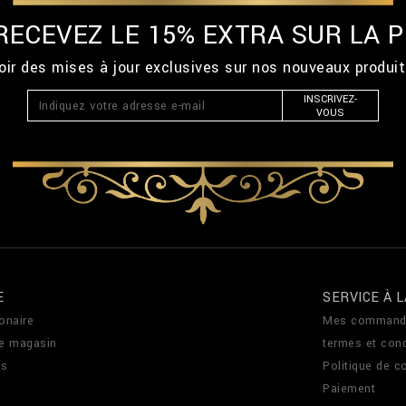
 RECEVEZ LE 15% EXTRA SUR LA
ir des mises à jour exclusives sur nos nouveaux produi
INSCRIVEZ-
VOUS
E
SERVICE À L
onaire
Mes command
de magasin
termes et cond
us
Politique de co
Paiement