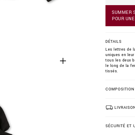
f
r
SUMMER SA
/
POUR UNE
h
o
o
d
DÉTAILS
i
e
Les lettres de
-
uniques en leur
s
tous les deux b
w
le long de la f
e
tissés.
a
t
j
COMPOSITION
a
c
k
e
LIVRAISO
t
-
d
SÉCURITÉ ET 
o
u