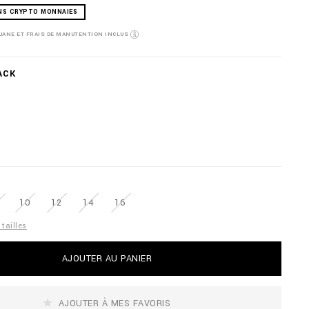
NS CRYPTO MONNAIES
OUANE ET FRAIS DE MANUTENTION INCLUS
ACK
10
12
14
16
tailles
AJOUTER AU PANIER
AJOUTER À MES FAVORIS