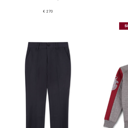
€ 270
S