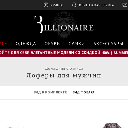
КРИПТО
КЛИЕНТСКАЯ СЛУЖБА
B
i
l
l
i
ALE
ОДЕЖДА
ОБУВЬ
СУМКИ
АКСЕССУАРЫ
o
n
ОЙТЕ ДЛЯ СЕБЯ ЭЛЕГАНТНЫЕ МОДЕЛИ СО СКИДКОЙ -50% | SUMMER
a
i
r
Домашняя страница
e
Лоферы для мужчин
ВИД В КОМПЛЕКТЕ
ВИД ТОВАРА