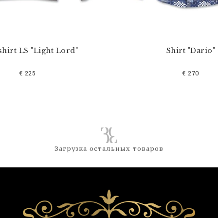
hirt LS "Light Lord"
Shirt "Dario"
€ 225
€ 270
Загрузка остальных товаров