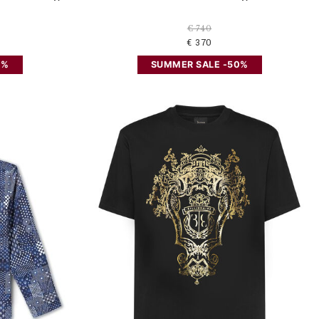
€ 740
€ 370
0%
SUMMER SALE -50%