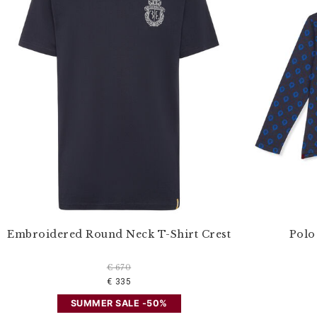
р
е
з
у
л
ь
т
а
т
ы
п
о
:
Embroidered Round Neck T-Shirt Crest
Polo
€ 670
€ 335
SUMMER SALE -50%