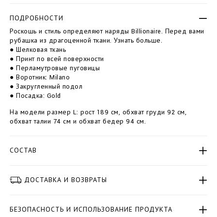
p
-
t
s
ПОДРОБНОСТИ
i
i
o
Роскошь и стиль определяют наряды Billionaire. Перед вами
l
n
рубашка из драгоценной ткани. Узнать больше.
k
s
-
● Шелковая ткань
s
● Принт по всей поверхности
h
● Перламутровые пуговицы
i
● Воротник: Milano
r
● Закругленный подол
t
● Посадка: Gold
-
p
На модели размер L: рост 189 см, обхват груди 92 см,
a
обхват талии 74 см и обхват бедер 94 см.
l
m
s
СОСТАВ
-
a
l
ДОСТАВКА И ВОЗВРАТЫ
l
-
o
v
БЕЗОПАСНОСТЬ И ИСПОЛЬЗОВАНИЕ ПРОДУКТА
e