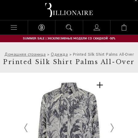
B
i
l
l
i
o
n
SUMMER SALE | ЭКСКЛЮЗИВНЫЕ МОДЕЛИ СО СКИДКОЙ -50%
a
i
Домашняя страница
Одежда
Printed Silk Shirt Palms All-Over
r
Printed Silk Shirt Palms All-Over
e