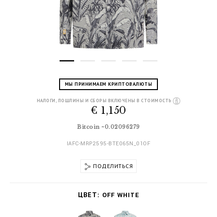
D
h
МЫ ПРИНИМАЕМ КРИПТОВАЛЮТЫ
e
t
t
t
НАЛОГИ, ПОШЛИНЫ И СБОРЫ ВКЛЮЧЕНЫ В СТОИМОСТЬ
a
p
€ 1,150
i
s
l
:
Bitcoin ~0.02096279
s
/
/
IAFC-MRP2595-BTE065N_01OF
w
w
ПОДЕЛИТЬСЯ
w
.
V
b
a
ЦВЕТ
OFF WHITE
i
r
l
i
l