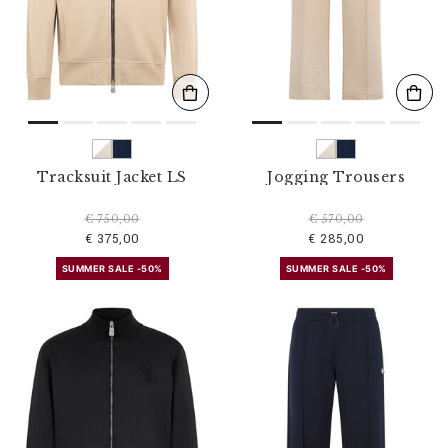
l
t
e
r
n
n
a
c
h
:
Tracksuit Jacket LS
Jogging Trousers
€ 750,00
€ 570,00
€ 375,00
€ 285,00
SUMMER SALE -50%
SUMMER SALE -50%