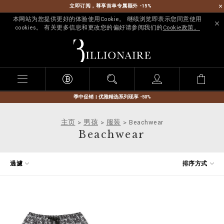
立即订阅，尊享首单专属额外 -15%
本网站为您提供更好的体验使用Cookie。 继续浏览即表示您同意使用
cookies。 有关更多信息和更改您的偏好请参阅我们的
Cookie政策。
B
i
l
l
i
o
n
季中促销 | 优雅精选系列现享 -50%
a
i
主页
男孩
服装
Beachwear
r
Beachwear
e
优
過濾
排序方式
化
您
的
结
果
: