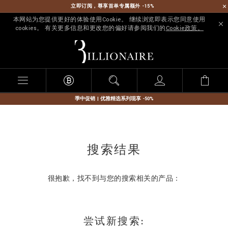
立即订阅，尊享首单专属额外 -15%
本网站为您提供更好的体验使用Cookie。 继续浏览即表示您同意使用
cookies。 有关更多信息和更改您的偏好请参阅我们的
Cookie政策。
B
i
l
l
i
o
n
季中促销 | 优雅精选系列现享 -50%
a
i
r
e
搜索结果
很抱歉，找不到与您的搜索相关的产品：
尝试新搜索: