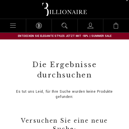
B
i
l
l
i
o
n
ENTDECKEN SIE ELEGANTE STYLES JETZT MIT -50% | SUMMER SALE
a
i
r
e
Die Ergebnisse
durchsuchen
Es tut uns Leid, für Ihre Suche wurden keine Produkte
gefunden:
Versuchen Sie eine neue