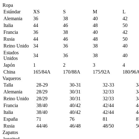
Ropa
Estándar
XS
S
M
L
Alemania
36
38
40
42
Italia
44
46
48
50
Francia
36
38
40
42
Rusia
44
46
48
50
Reino Unido
34
36
38
40
Estados
34
36
38
40
Unidos
Japón
1
2
3
4
China
165/84A
170/88A
175/92A
180/96
Vaqueros
Talla
28-29
30-31
32-33
3
Alemania
28/29
30/31
32/33
3
Reino Unido
28/29
30/31
32/33
3
Francia
38/40
40/42
42/44
4
Italia
38/40
40/42
42/44
4
España
71
76
81
8
Rusia
44/46
46/48
48/50
5
Zapatos
longitud