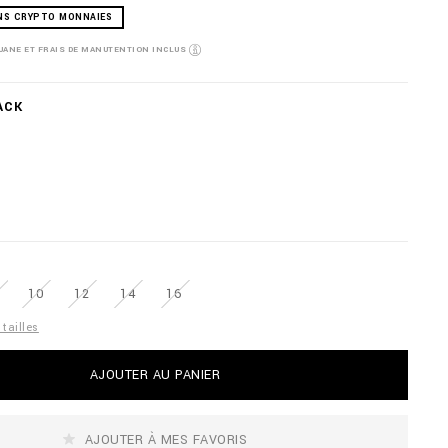
NS CRYPTO MONNAIES
OUANE ET FRAIS DE MANUTENTION INCLUS
ACK
10
12
14
16
tailles
AJOUTER AU PANIER
AJOUTER À MES FAVORIS