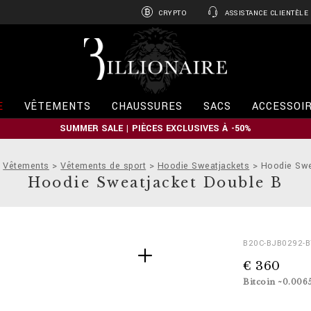
CRYPTO
ASSISTANCE CLIENTÈLE
B
i
l
l
i
E
VÊTEMENTS
CHAUSSURES
SACS
ACCESSOI
o
n
SUMMER SALE | PIÈCES EXCLUSIVES À -50%
a
i
r
Vêtements
Vêtements de sport
Hoodie Sweatjackets
Hoodie Swe
e
Hoodie Sweatjacket Double B
D
h
B20C-BJB0292-
e
t
€ 360
t
t
a
p
Bitcoin ~0.006
i
s
l
: