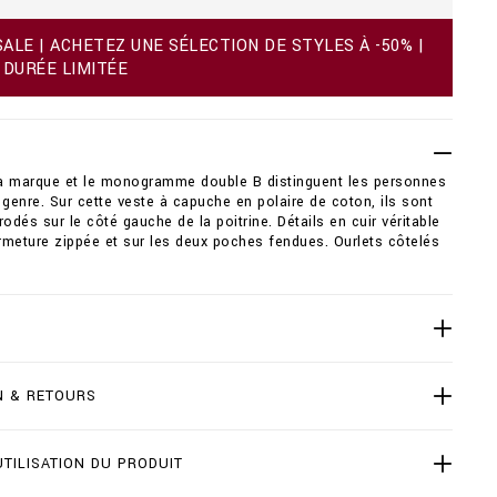
LE | ACHETEZ UNE SÉLECTION DE STYLES À -50% |
 DURÉE LIMITÉE
 la marque et le monogramme double B distinguent les personnes
 genre. Sur cette veste à capuche en polaire de coton, ils sont
rodés sur le côté gauche de la poitrine. Détails en cuir véritable
ermeture zippée et sur les deux poches fendues. Ourlets côtelés
N & RETOURS
UTILISATION DU PRODUIT