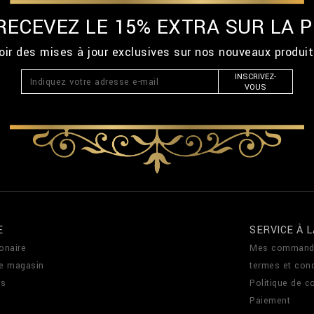
 RECEVEZ LE 15% EXTRA SUR LA
ir des mises à jour exclusives sur nos nouveaux produi
INSCRIVEZ-
VOUS
E
SERVICE À L
onaire
Mes command
de magasin
termes et cond
us
Politique de co
Paiement