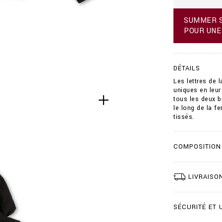
f
r
SUMMER SA
/
POUR UNE
h
o
o
d
DÉTAILS
i
e
Les lettres de
-
uniques en leur
s
tous les deux b
w
le long de la f
e
tissés.
a
t
j
COMPOSITION
a
c
k
e
LIVRAISO
t
-
d
SÉCURITÉ ET 
o
u