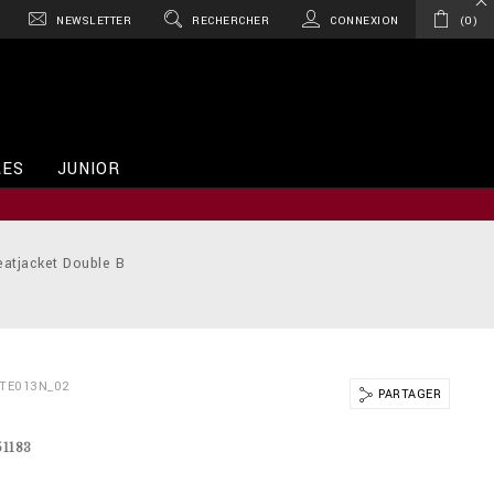
NEWSLETTER
RECHERCHER
CONNEXION
0
RES
JUNIOR
atjacket Double B
BTE013N_02
PARTAGER
51183