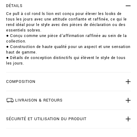
e
t
DÉTAILS
r
i
Ce pull à col rond ls lion est conçu pour élever les looks de
-
o
tous les jours avec une attitude confiante et raffinée, ce qui le
r
n
rend idéal pour le style avec des pièces de déclaration ou des
o
s
essentiels sobres.
u
● Conçu comme une pièce d'affirmation raffinée au sein de la
n
collection.
d
● Construction de haute qualité pour un aspect et une sensation
-
haut de gamme.
n
● Détails de conception distinctifs qui élèvent le style de tous
e
les jours.
c
k
-
l
COMPOSITION
s
-
l
LIVRAISON & RETOURS
i
o
n
SÉCURITÉ ET UTILISATION DU PRODUIT
/
B
2
0