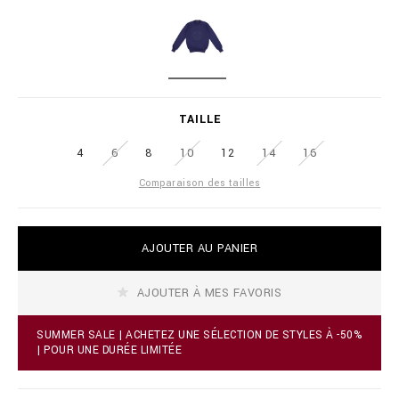
i
l
a
i
t
o
i
n
o
a
D
n
i
A
s
r
R
TAILLE
e
K
.
B
c
4
6
8
10
12
14
16
L
o
U
Comparaison des tailles
m
E
/
c
h
A
AJOUTER AU PANIER
/
d
f
d
r
t
AJOUTER À MES FAVORIS
/
o
p
c
u
a
SUMMER SALE | ACHETEZ UNE SÉLECTION DE STYLES À -50%
l
r
| POUR UNE DURÉE LIMITÉE
l
t
o
o
v
p