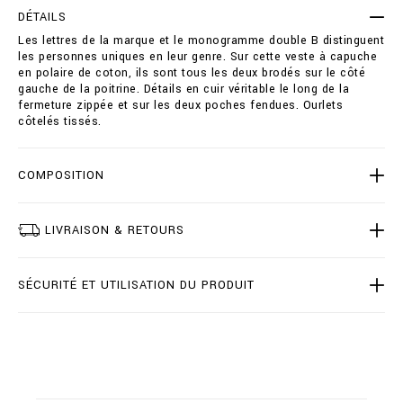
-
t
DÉTAILS
s
i
Les lettres de la marque et le monogramme double B distinguent
w
o
les personnes uniques en leur genre. Sur cette veste à capuche
e
n
en polaire de coton, ils sont tous les deux brodés sur le côté
a
s
gauche de la poitrine. Détails en cuir véritable le long de la
t
fermeture zippée et sur les deux poches fendues. Ourlets
j
côtelés tissés.
a
c
k
e
COMPOSITION
t
-
d
LIVRAISON & RETOURS
o
u
b
SÉCURITÉ ET UTILISATION DU PRODUIT
l
e
-
b
/
B
2
0