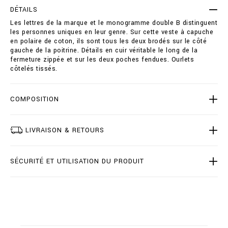
-
t
DÉTAILS
s
i
Les lettres de la marque et le monogramme double B distinguent
w
o
les personnes uniques en leur genre. Sur cette veste à capuche
e
n
en polaire de coton, ils sont tous les deux brodés sur le côté
a
s
gauche de la poitrine. Détails en cuir véritable le long de la
t
fermeture zippée et sur les deux poches fendues. Ourlets
j
côtelés tissés.
a
c
k
e
COMPOSITION
t
-
d
LIVRAISON & RETOURS
o
u
b
SÉCURITÉ ET UTILISATION DU PRODUIT
l
e
-
b
/
B
2
0