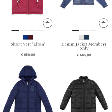
s
u
l
t
a
t
s
p
a
r
Short Vest "Elton"
Denim Jacket Members
:
only
€ 650,00
€ 685,00