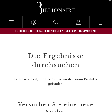
B
i
l
l
i
o
n
ENTDECKEN SIE ELEGANTE STYLES JETZT MIT -50% | SUMMER SALE
a
i
r
e
Die Ergebnisse
durchsuchen
Es tut uns Leid, für Ihre Suche wurden keine Produkte
gefunden:
Versuchen Sie eine neue