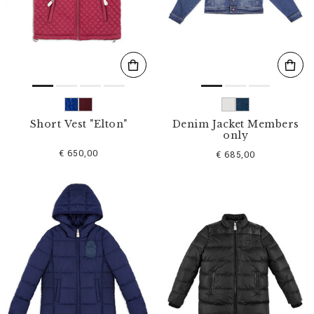
s
u
l
t
a
t
s
p
a
r
Short Vest "Elton"
Denim Jacket Members
:
only
€ 650,00
€ 685,00