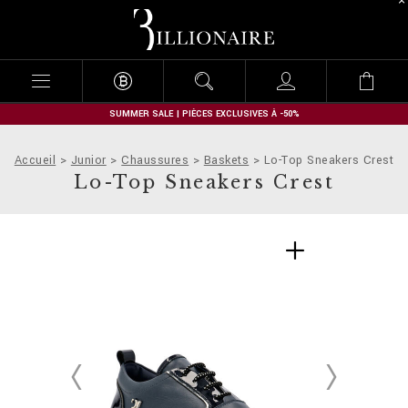
B
i
l
l
i
o
n
SUMMER SALE | PIÈCES EXCLUSIVES À -50%
a
i
Accueil
Junior
Chaussures
Baskets
Lo-Top Sneakers Crest
r
Lo-Top Sneakers Crest
e