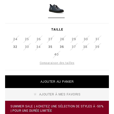
a
i
t
o
i
n
o
a
M
n
i
I
s
r
D
TAILLE
e
D
.
L
c
24
25
26
27
28
29
30
31
E
o
32
33
34
35
36
37
38
39
B
m
L
/
40
U
f
E
i
Comparaison des tailles
/
f
r
A
/
AJOUTER AU PANIER
d
l
d
o
t
-
AJOUTER À MES FAVORIS
o
t
c
o
a
SUMMER SALE | ACHETEZ UNE SÉLECTION DE STYLES À -50%
p
r
| POUR UNE DURÉE LIMITÉE
-
t