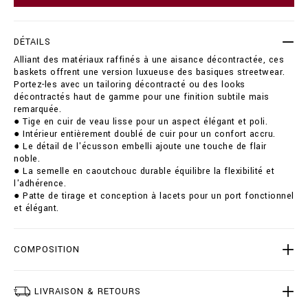
s
o
n
p
e
t
DÉTAILS
a
i
k
Alliant des matériaux raffinés à une aisance décontractée, ces
o
e
baskets offrent une version luxueuse des basiques streetwear.
n
r
Portez-les avec un tailoring décontracté ou des looks
s
s
décontractés haut de gamme pour une finition subtile mais
-
remarquée.
c
● Tige en cuir de veau lisse pour un aspect élégant et poli.
r
● Intérieur entièrement doublé de cuir pour un confort accru.
e
● Le détail de l'écusson embelli ajoute une touche de flair
s
noble.
t
● La semelle en caoutchouc durable équilibre la flexibilité et
/
l'adhérence.
B
● Patte de tirage et conception à lacets pour un port fonctionnel
1
et élégant.
9
S
-
COMPOSITION
B
S
C
LIVRAISON & RETOURS
0
0