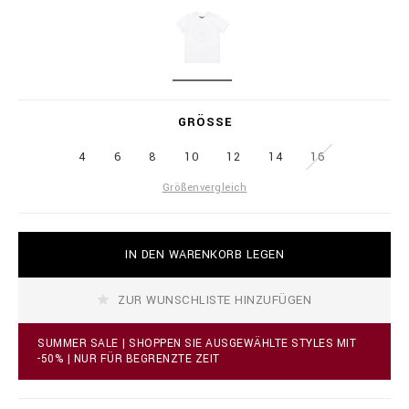
i
l
a
i
t
o
i
n
o
a
W
n
i
H
s
r
I
GRÖSSE
e
T
.
E
c
4
6
8
10
12
14
16
o
Größenvergleich
m
/
f
o
A
IN DEN WARENKORB LEGEN
/
d
d
d
e
t
ZUR WUNSCHLISTE HINZUFÜGEN
/
o
t
c
-
a
SUMMER SALE | SHOPPEN SIE AUSGEWÄHLTE STYLES MIT
s
r
-50% | NUR FÜR BEGRENZTE ZEIT
h
t
i
o
r
p