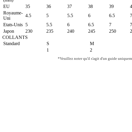
EU
35
36
37
38
39
Royaume-
4.5
5
5.5
6
6.5
Uni
Etats-Unis
5
5.5
6
6.5
7
7
Japon
230
235
240
245
250
COLLANTS
Standard
S
M
1
2
*Veuillez noter qu'il s'agit d'un guide uniqueme