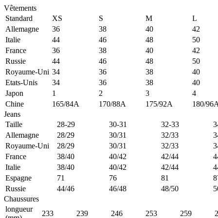
Vêtements
Standard
XS
S
M
L
Allemagne
36
38
40
42
Italie
44
46
48
50
France
36
38
40
42
Russie
44
46
48
50
Royaume-Uni
34
36
38
40
Etats-Unis
34
36
38
40
Japon
1
2
3
4
Chine
165/84A
170/88A
175/92A
180/96
Jeans
Taille
28-29
30-31
32-33
3
Allemagne
28/29
30/31
32/33
3
Royaume-Uni
28/29
30/31
32/33
3
France
38/40
40/42
42/44
4
Italie
38/40
40/42
42/44
4
Espagne
71
76
81
8
Russie
44/46
46/48
48/50
5
Chaussures
longueur
233
239
246
253
259
(mm)