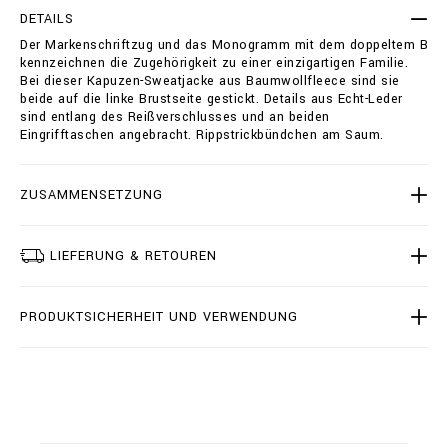
-
t
DETAILS
s
i
Der Markenschriftzug und das Monogramm mit dem doppeltem B
w
o
kennzeichnen die Zugehörigkeit zu einer einzigartigen Familie.
e
n
Bei dieser Kapuzen-Sweatjacke aus Baumwollfleece sind sie
a
s
beide auf die linke Brustseite gestickt. Details aus Echt-Leder
t
sind entlang des Reißverschlusses und an beiden
j
Eingrifftaschen angebracht. Rippstrickbündchen am Saum.
a
c
k
e
ZUSAMMENSETZUNG
t
-
d
LIEFERUNG & RETOUREN
o
u
b
PRODUKTSICHERHEIT UND VERWENDUNG
l
e
-
b
/
B
2
0