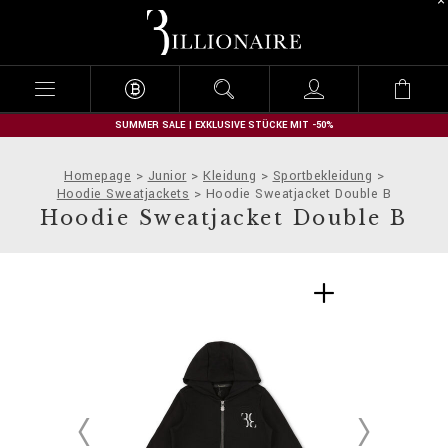
B
i
l
l
i
o
n
SUMMER SALE | EXKLUSIVE STÜCKE MIT -50%
a
i
Homepage
Junior
Kleidung
Sportbekleidung
r
Hoodie Sweatjackets
Hoodie Sweatjacket Double B
e
Hoodie Sweatjacket Double B