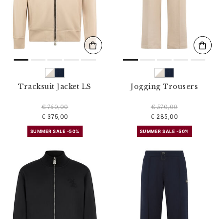
s
u
l
t
a
t
s
p
a
r
Tracksuit Jacket LS
Jogging Trousers
:
€ 750,00
€ 570,00
€ 375,00
€ 285,00
SUMMER SALE -50%
SUMMER SALE -50%