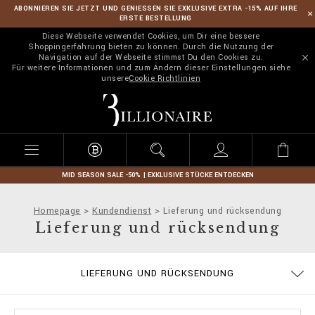
ABONNIEREN SIE JETZT UND GENIESSEN SIE EXKLUSIVE EXTRA -15% AUF IHRE
ERSTE BESTELLUNG
Diese Webseite verwendet Cookies, um Dir eine bessere
Shoppingerfahrung bieten zu können. Durch die Nutzung der
Navigation auf der Webseite stimmst Du den Cookies zu.
Für weitere Informationen und zum Ändern dieser Einstellungen siehe
unsere
Cookie Richtlinien
B
i
l
l
i
o
n
MID SEASON SALE -50% | EXKLUSIVE STÜCKE ENTDECKEN
a
i
Homepage
Kundendienst
Lieferung und rücksendung
r
Lieferung und rücksendung
e
ALLGEMEINE GESCHÄFTSBEDINGUNGEN
DATENSCHUTZBESTIMMUNGEN
GRÖSSENTABELLE
ZAHLUNGSARTEN
BESTELLUNGEN
COOKIE POLICY
IMPRESSUM
STOP FAKE
LIEFERUNG
KONTAKT
FAQ
LIEFERUNG UND RÜCKSENDUNG