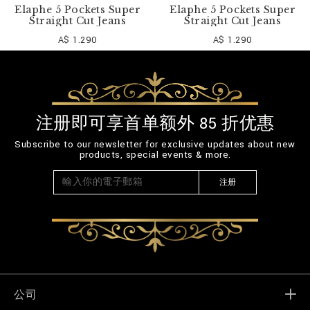
Elaphe 5 Pockets Super
Elaphe 5 Pockets Super
Straight Cut Jeans
Straight Cut Jeans
A$ 1.290
A$ 1.290
注册即可享首单额外 85 折优惠
Subscribe to our newsletter for exclusive updates about new
products, special events & more.
注册
公司