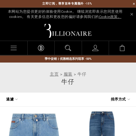
立即订阅，尊享首单专属额外 -15%
本网站为您提供更好的体验使用Cookie。 继续浏览即表示您同意使用
cookies。 有关更多信息和更改您的偏好请参阅我们的
Cookie政策。
B
i
l
l
i
o
n
季中促销 | 优雅精选系列现享 -50%
a
i
主页
服装
牛仔
r
牛仔
e
优
過濾
排序方式
化
您
的
结
果
: