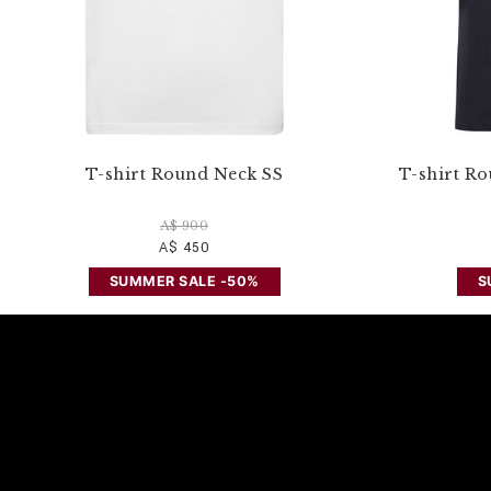
T-shirt Round Neck SS
T-shirt R
A$ 900
A$ 450
SUMMER SALE -50%
S