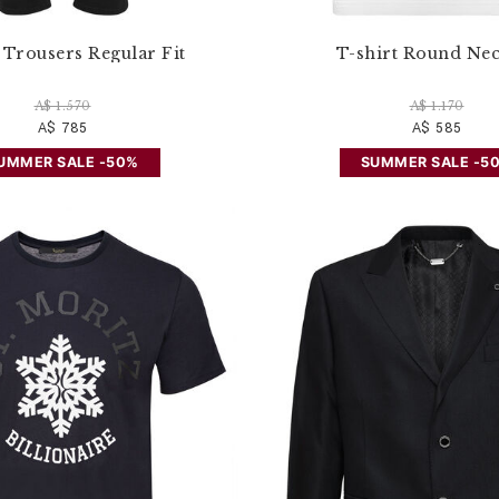
Trousers Regular Fit
T-shirt Round Nec
A$ 1.570
A$ 1.170
A$ 785
A$ 585
UMMER SALE -50%
SUMMER SALE -5