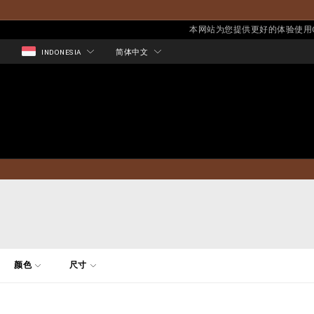
本网站为您提供更好的体验使用Co
INDONESIA
简体中文
优
颜色
尺寸
化
您
的
结