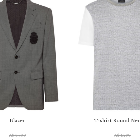
Blazer
T-shirt Round Nec
A$ 3.700
A$ 1.230