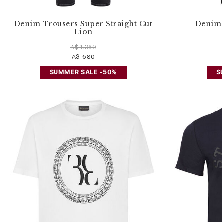
Denim Trousers Super Straight Cut
Denim 
Lion
A$ 1.360
A$ 680
SUMMER SALE -50%
S