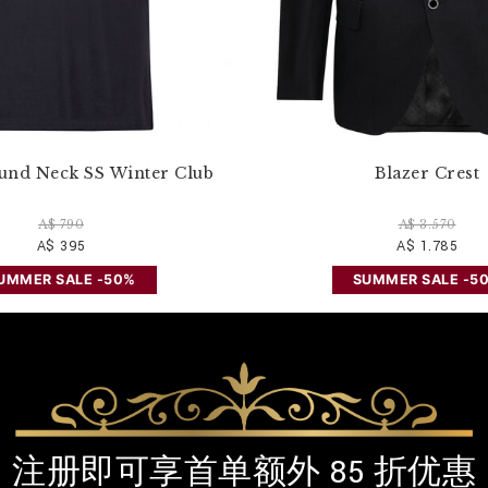
ound Neck SS Winter Club
Blazer Crest
A$ 790
A$ 3.570
A$ 395
A$ 1.785
UMMER SALE -50%
SUMMER SALE -5
注册即可享首单额外 85 折优惠