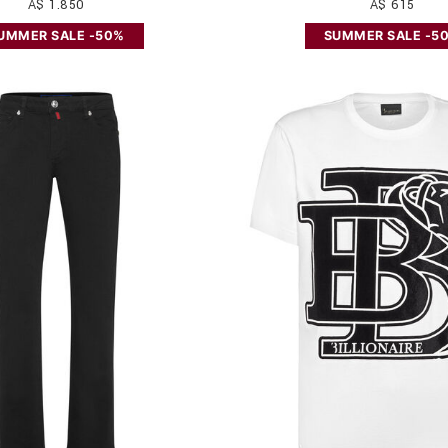
A$ 1.850
A$ 615
UMMER SALE -50%
SUMMER SALE -5