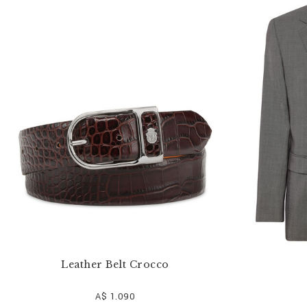
果
:
Leather Belt Crocco
A$ 1.090