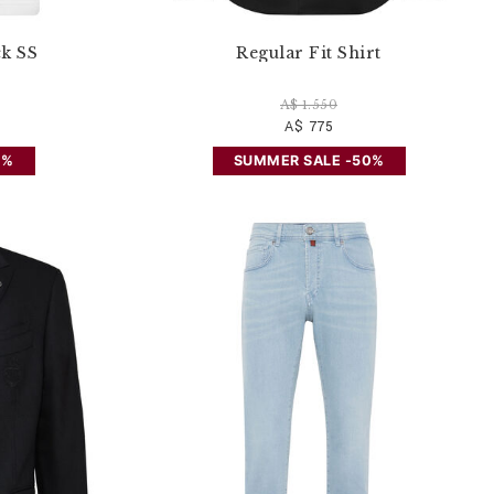
k SS
Regular Fit Shirt
A$ 1.550
A$ 775
0%
SUMMER SALE -50%