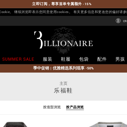
立即订阅，尊享首单专属额外 -15%
okie。 继续浏览即表示您同意使用cookies。 有关更多信息和更改您的偏好请
CR
B
i
l
l
i
SUMMER SALE
服装
鞋履
包袋
配件
男孩
o
n
季中促销 | 优雅精选系列现享 -50%
a
i
r
主页
e
乐福鞋
按造型浏览
按产品浏览