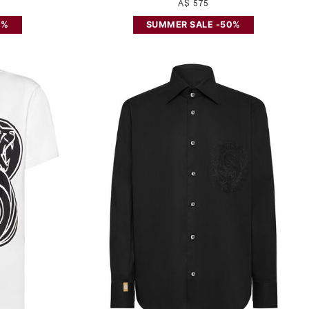
A$ 575
0%
SUMMER SALE -50%