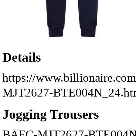
Details
https://www.billionaire.co
MJT2627-BTE004N_24.ht
Jogging Trousers
BAFC-MJT2627-BTE004N