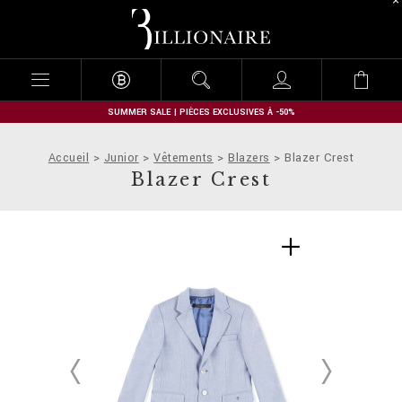
B
i
l
l
i
o
n
SUMMER SALE | PIÈCES EXCLUSIVES À -50%
a
i
Accueil
Junior
Vêtements
Blazers
Blazer Crest
r
Blazer Crest
e