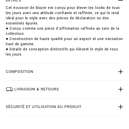
DÉTAILS
c
i
Cet écusson de blazer est conçu pour élever les looks de tous
r
o
les jours avec une attitude confiante et raffinée, ce qui le rend
e
n
idéal pour le style avec des pièces de déclaration ou des
s
s
essentiels épurés.
t
● Conçu comme une pièce d'affirmation raffinée au sein de la
/
collection.
B
● Construction de haute qualité pour un aspect et une sensation
1
haut de gamme.
9
● Détails de conception distinctifs qui élèvent le style de tous
C
les jours.
-
B
R
F
COMPOSITION
0
0
7
LIVRAISON & RETOURS
1
-
B
SÉCURITÉ ET UTILISATION DU PRODUIT
T
E
0
0
4