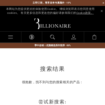
立即订阅，尊享首单专属额外 -15%
本网站为您提供更好的体验使用Cookie。 继续浏览即表示您同意使用
cookies。 有关更多信息和更改您的偏好请参阅我们的
Cookie政策。
B
i
l
l
i
o
n
季中促销 | 优雅精选系列现享 -50%
a
i
r
e
搜索结果
很抱歉，找不到与您的搜索相关的产品：
尝试新搜索: