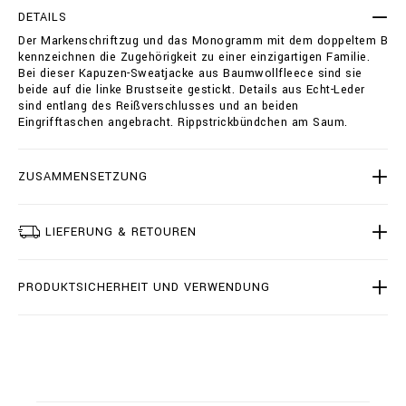
-
t
DETAILS
s
i
Der Markenschriftzug und das Monogramm mit dem doppeltem B
w
o
kennzeichnen die Zugehörigkeit zu einer einzigartigen Familie.
e
n
Bei dieser Kapuzen-Sweatjacke aus Baumwollfleece sind sie
a
s
beide auf die linke Brustseite gestickt. Details aus Echt-Leder
t
sind entlang des Reißverschlusses und an beiden
j
Eingrifftaschen angebracht. Rippstrickbündchen am Saum.
a
c
k
e
ZUSAMMENSETZUNG
t
-
d
LIEFERUNG & RETOUREN
o
u
b
PRODUKTSICHERHEIT UND VERWENDUNG
l
e
-
b
/
B
2
0