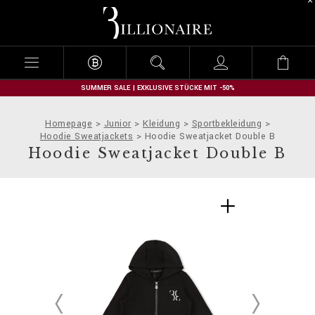
B
i
l
l
i
o
n
SUMMER SALE | EXKLUSIVE STÜCKE MIT -50%
a
i
Homepage
Junior
Kleidung
Sportbekleidung
r
Hoodie Sweatjackets
Hoodie Sweatjacket Double B
e
Hoodie Sweatjacket Double B