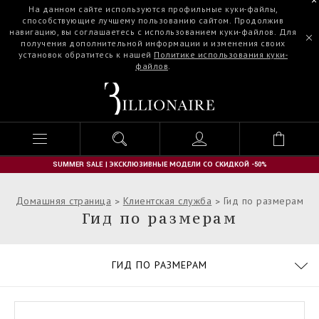
На данном сайте используются профильные куки-файлы,
способствующие лучшему пользованию сайтом. Продолжив
навигацию, вы соглашаетесь с использованием куки-файлов. Для
получения дополнительной информации и изменения своих
установок обратитесь к нашей
Политике использования куки-
файлов
.
B
i
l
l
i
o
n
SUMMER SALE | ЭКСКЛЮЗИВНЫЕ МОДЕЛИ СО СКИДКОЙ -50%
a
i
Домашняя страница
Клиентская служба
Гид по размерам
r
Гид по размерам
e
ЗАКАЗЫ
ГИД ПО РАЗМЕРАМ
COOKIE POLICY
IMPRINT
ПОЛИТИКА КОНФИДЕНЦИАЛЬНОСТИ
ОСТАНОВИТЬ ФАЛЬСИФИКАЦИИ
ЧАСТО ЗАДАВАЕМЫЕ ВОПРОСЫ
УСЛОВИЯ И ПОЛОЖЕНИЯ
ДОСТАВКА И ВОЗВРАТЫ
КОНТАКТЫ
ДОСТАВКА
ОПЛАТА