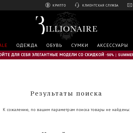
КРИПТО
КЛИЕНТСКАЯ СЛУЖБА
B
i
l
l
i
ALE
ОДЕЖДА
ОБУВЬ
СУМКИ
АКСЕССУАРЫ
o
n
ОЙТЕ ДЛЯ СЕБЯ ЭЛЕГАНТНЫЕ МОДЕЛИ СО СКИДКОЙ -50% | SUMMER
a
i
r
e
Результаты поиска
К сожалению, по вашим параметрам поиска товары не найдены: