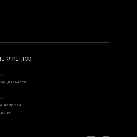
Е КЛИЕНТОВ
ия
енциальности
рат
е вопросы
мация