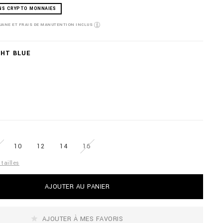
NS CRYPTO MONNAIES
OUANE ET FRAIS DE MANUTENTION INCLUS
GHT BLUE
10
12
14
16
tailles
AJOUTER AU PANIER
AJOUTER À MES FAVORIS