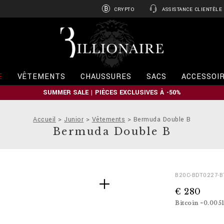
CRYPTO
ASSISTANCE CLIENTÈLE
B
i
l
l
i
E
VÊTEMENTS
CHAUSSURES
SACS
ACCESSOI
o
n
SUMMER SALE | PIÈCES EXCLUSIVES À -50%
a
i
r
Accueil
Junior
Vêtements
Bermuda Double B
e
Bermuda Double B
D
h
B20C-BDT0227-B
e
t
€ 280
t
t
a
p
Bitcoin ~0.005
i
s
l
: