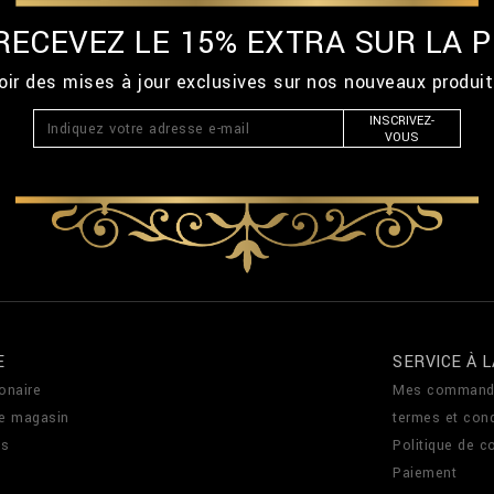
 RECEVEZ LE 15% EXTRA SUR LA
ir des mises à jour exclusives sur nos nouveaux produi
INSCRIVEZ-
VOUS
E
SERVICE À L
onaire
Mes command
de magasin
termes et cond
us
Politique de co
Paiement