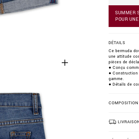
f
r
SUMMER SA
/
POUR UNE
b
e
r
m
DÉTAILS
u
d
Ce bermuda doub
a
une attitude con
-
pièces de décla
d
● Conçu comme u
o
● Construction 
u
gamme.
b
● Détails de con
l
e
-
COMPOSITION
b
/
B
2
LIVRAISO
0
C
-