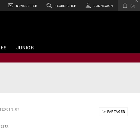
NEWSLETTER
RECHERCHER
CONNEXION
0
RES
JUNIOR
TE001N_07
PARTAGER
12173