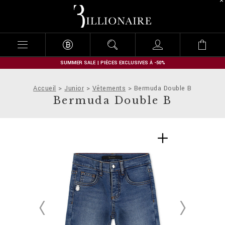
B
i
l
l
i
o
n
SUMMER SALE | PIÈCES EXCLUSIVES À -50%
a
i
Accueil
Junior
Vêtements
Bermuda Double B
r
Bermuda Double B
e