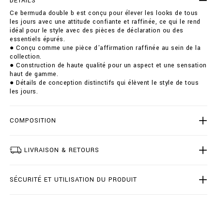
DÉTAILS
-
i
Ce bermuda double b est conçu pour élever les looks de tous
d
o
les jours avec une attitude confiante et raffinée, ce qui le rend
o
n
idéal pour le style avec des pièces de déclaration ou des
u
s
essentiels épurés.
b
● Conçu comme une pièce d'affirmation raffinée au sein de la
l
collection.
e
● Construction de haute qualité pour un aspect et une sensation
-
haut de gamme.
b
● Détails de conception distinctifs qui élèvent le style de tous
/
les jours.
B
2
0
C
COMPOSITION
-
B
D
LIVRAISON & RETOURS
T
0
2
SÉCURITÉ ET UTILISATION DU PRODUIT
2
7
-
B
T