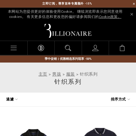
立即订阅，尊享首单专属额外 -15%
本网站为您提供更好的体验使用Cookie。 继续浏览即表示您同意使用
cookies。 有关更多信息和更改您的偏好请参阅我们的
Cookie政策。
B
i
l
l
i
o
n
季中促销 | 优雅精选系列现享 -50%
a
i
主页
男孩
服装
针织系列
r
针织系列
e
优
過濾
排序方式
化
您
的
结
果
: