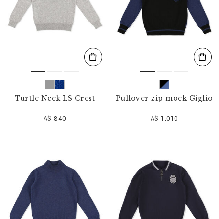
Turtle Neck LS Crest
Pullover zip mock Giglio
A$ 840
A$ 1.010