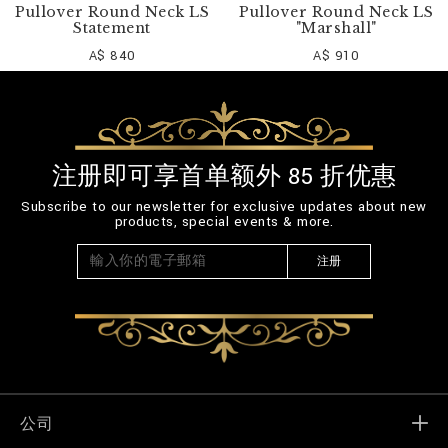
Pullover Round Neck LS
Pullover Round Neck LS
Statement
"Marshall"
A$ 840
A$ 910
注册即可享首单额外 85 折优惠
Subscribe to our newsletter for exclusive updates about new
products, special events & more.
注册
公司