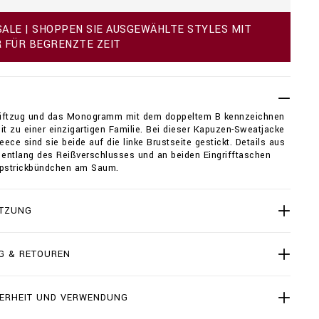
ALE | SHOPPEN SIE AUSGEWÄHLTE STYLES MIT
R FÜR BEGRENZTE ZEIT
riftzug und das Monogramm mit dem doppeltem B kennzeichnen
it zu einer einzigartigen Familie. Bei dieser Kapuzen-Sweatjacke
ece sind sie beide auf die linke Brustseite gestickt. Details aus
 entlang des Reißverschlusses und an beiden Eingrifftaschen
ppstrickbündchen am Saum.
TZUNG
G & RETOUREN
ERHEIT UND VERWENDUNG