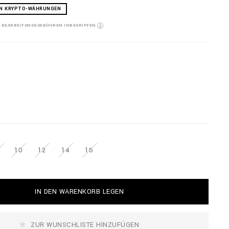
EN KRYPTO-WÄHRUNGEN
D BEARBEITUNGSGEBÜHREN INBEGRIFFEN
K
10
12
14
16
IN DEN WARENKORB LEGEN
ZUR WUNSCHLISTE HINZUFÜGEN