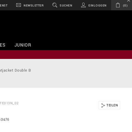
ENST
NEWSLETTER
SUCHEN
EINLOGGEN
0
ES
JUNIOR
tjacket Double B
BTE013N_02
TEILEN
53476