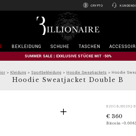
CRYPTO
KUNDENDI
B
i
l
l
i
E
BEKLEIDUNG
SCHUHE
TASCHEN
ACCESSOIR
o
n
SUMMER SALE | EXKLUSIVE STÜCKE MIT -50%
a
i
r
ior
Kleidung
Sportbekleidung
Hoodie Sweatjackets
Hoodie Swea
e
Hoodie Sweatjacket Double B
D
h
B20C-BJB0292-
e
t
€ 360
t
t
a
p
Bitcoin ~0.006
i
s
l
: