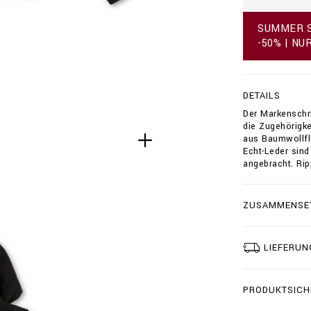
d
e
SUMMER S
/
-50% | NU
h
o
o
d
DETAILS
i
e
Der Markensch
-
die Zugehörigke
s
aus Baumwollfle
w
Echt-Leder sind
e
angebracht. Ri
a
t
j
ZUSAMMENSE
a
c
k
e
LIEFERUN
t
-
d
PRODUKTSICH
o
u