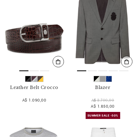
r
v
o
s
r
é
s
u
l
t
a
t
s
p
a
r
Leather Belt Crocco
Blazer
:
A$ 1.090,00
A$ 3.700,00
A$ 1.850,00
SUMMER SALE -50%