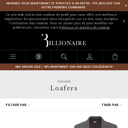
ABONNEZ-VOUS MAINTENANT ET PROFITEZ D’UN EXTRA -15% EXCLUSIF SUR
VOTRE PREMIÈRE COMMANDE
Ce site web utilise des cookies de profil pour vous offrir une meilleure
expérience. En poursuivant votre navigation sur ce site, vous acceptez
l'utilisation des cookies. Pour en savoir plus et pour modifier vos
préférences, consultez notre
Politique en matière de cookies
B
i
l
l
i
o
n
MID SEASON SALE | -50% MAINTENANT SUR UNE SÉLECTION ÉLÉGANTE!
a
i
Accueil
r
Loafers
e
A
FILTRER PAR
TRIER PAR
f
f
i
n
e