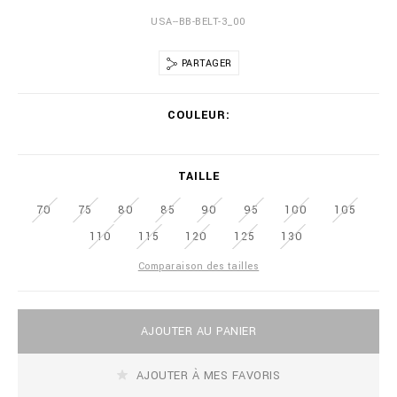
i
s
USA--BB-BELT-3_00
l
:
s
/
/
PARTAGER
w
w
V
w
COULEUR
a
.
r
b
i
i
a
l
TAILLE
t
l
i
i
70
75
80
85
90
95
100
105
o
o
n
n
110
115
120
125
130
s
a
i
Comparaison des tailles
r
e
.
A
c
AJOUTER AU PANIER
d
o
d
m
t
AJOUTER À MES FAVORIS
/
o
n
c