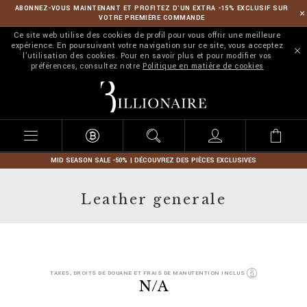
ABONNEZ-VOUS MAINTENANT ET PROFITEZ D’UN EXTRA -15% EXCLUSIF SUR
VOTRE PREMIÈRE COMMANDE
Ce site web utilise des cookies de profil pour vous offrir une meilleure
expérience. En poursuivant votre navigation sur ce site, vous acceptez
l'utilisation des cookies. Pour en savoir plus et pour modifier vos
préférences, consultez notre
Politique en matière de cookies
B
i
l
l
i
o
n
MID SEASON SALE -50% | DÉCOUVREZ DES PIÈCES EXCLUSIVES
a
i
Leather generale
r
e
D
h
TAXES, DROITS DE DOUANE ET FRAIS DE MANUTENTION INCLUS
e
t
N/A
t
t
a
p