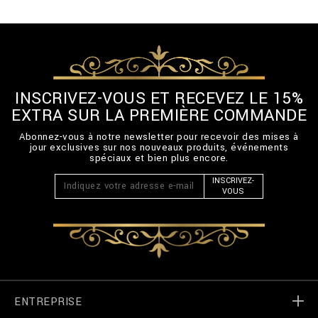
-
-
B
B
-
B
E
INSCRIVEZ-VOUS ET RECEVEZ LE 15%
L
EXTRA SUR LA PREMIÈRE COMMANDE
T
-
Abonnez-vous à notre newsletter pour recevoir des mises à
3
jour exclusives sur nos nouveaux produits, événements
_
spéciaux et bien plus encore.
0
0
INSCRIVEZ-
.
VOUS
h
t
m
l
ENTREPRISE