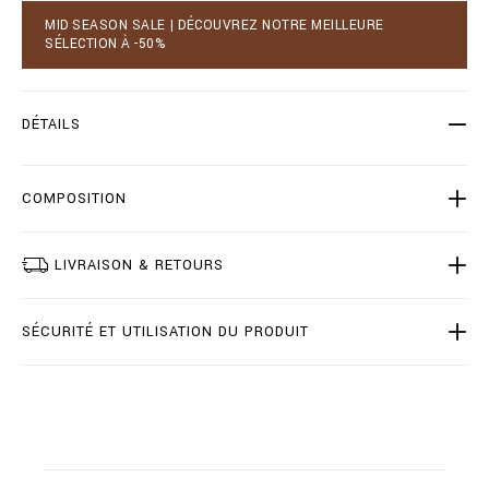
c
a
MID SEASON SALE | DÉCOUVREZ NOTRE MEILLEURE
/
r
SÉLECTION À -50%
f
t
r
o
/
p
l
t
DÉTAILS
e
i
a
o
t
n
h
s
COMPOSITION
e
r
-
LIVRAISON & RETOURS
g
e
n
e
SÉCURITÉ ET UTILISATION DU PRODUIT
r
a
l
e
/
U
S
A