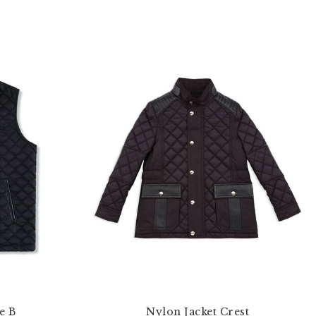
e B
Nylon Jacket Crest