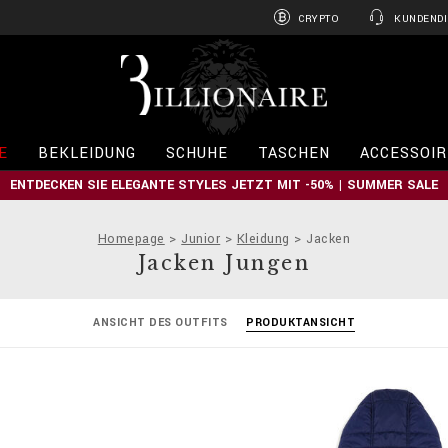
CRYPTO
KUNDENDI
B
i
l
l
i
E
BEKLEIDUNG
SCHUHE
TASCHEN
ACCESSOIR
o
n
ENTDECKEN SIE ELEGANTE STYLES JETZT MIT -50% | SUMMER SALE
a
i
r
Homepage
Junior
Kleidung
Jacken
e
Jacken Jungen
ANSICHT DES OUTFITS
PRODUKTANSICHT