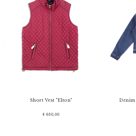
s
e
f
i
l
t
e
r
n
n
a
c
h
:
Short Vest "Elton"
Denim 
€ 650,00