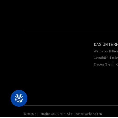
DAS UNTER
Welt von Billio
Geschäft find
Treten Sie in 
©
2026
Billionaire Couture — Alle Rechte vorbehalten