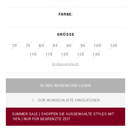
w
.
V
b
FARBE
a
i
r
l
i
l
a
GRÖSSE
i
t
o
i
70
75
80
85
n
90
95
100
105
o
a
n
110
115
120
125
130
i
s
r
Größenvergleich
e
.
c
A
o
IN DEN WARENKORB LEGEN
d
m
d
/
t
n
ZUR WUNSCHLISTE HINZUFÜGEN
o
l
c
/
a
d
SUMMER SALE | SHOPPEN SIE AUSGEWÄHLTE STYLES MIT
r
-50% | NUR FÜR BEGRENZTE ZEIT
e
t
/
o
l