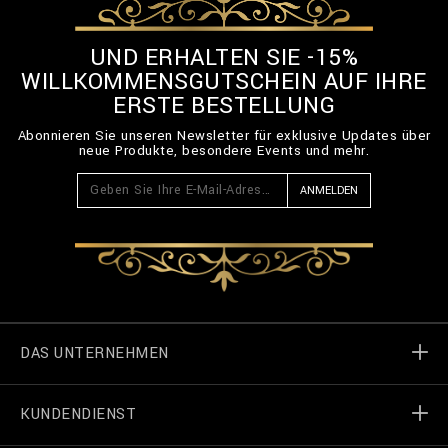
E
L
UND ERHALTEN SIE -15%
T
-
WILLKOMMENSGUTSCHEIN AUF IHRE
3
ERSTE BESTELLUNG
_
0
Abonnieren Sie unseren Newsletter für exklusive Updates über
0
neue Produkte, besondere Events und mehr.
.
h
ANMELDEN
t
m
l
DAS UNTERNEHMEN
KUNDENDIENST
Welt von Billionaire