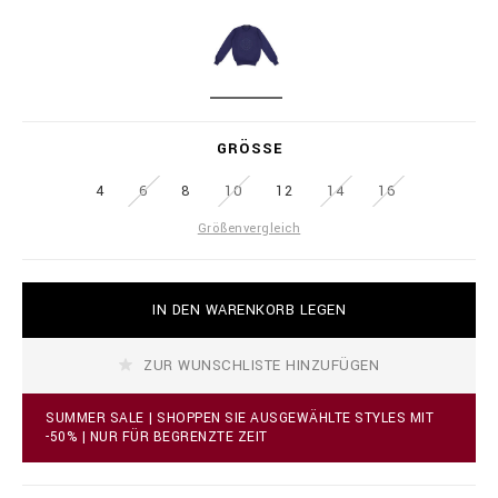
i
l
a
i
t
o
i
n
o
a
D
n
i
A
s
r
R
GRÖSSE
e
K
.
B
c
4
6
8
10
12
14
16
L
o
U
Größenvergleich
m
E
/
n
l
A
IN DEN WARENKORB LEGEN
/
d
d
d
e
t
ZUR WUNSCHLISTE HINZUFÜGEN
/
o
p
c
u
a
SUMMER SALE | SHOPPEN SIE AUSGEWÄHLTE STYLES MIT
l
r
-50% | NUR FÜR BEGRENZTE ZEIT
l
t
o
o
v
p