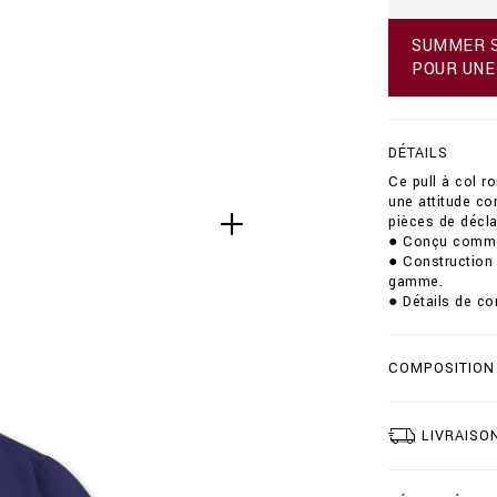
f
r
SUMMER SA
/
POUR UNE
p
u
l
l
DÉTAILS
o
v
Ce pull à col r
e
une attitude con
r
pièces de décla
-
● Conçu comme u
r
● Construction 
o
gamme.
u
● Détails de con
n
d
-
COMPOSITION
n
e
c
k
LIVRAISO
-
l
s