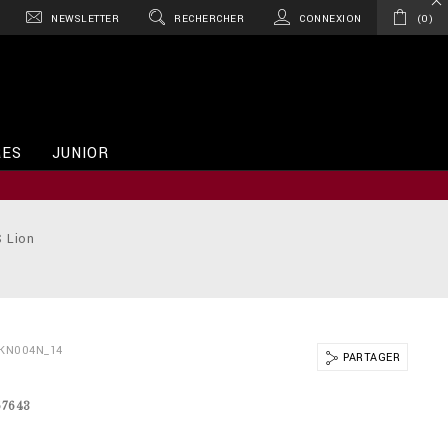
NEWSLETTER
RECHERCHER
CONNEXION
0
RES
JUNIOR
S Lion
BKN004N_14
PARTAGER
67643