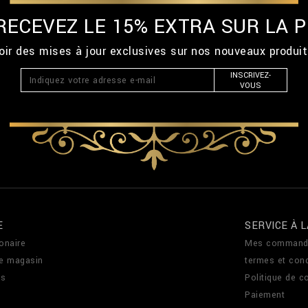
 RECEVEZ LE 15% EXTRA SUR LA
ir des mises à jour exclusives sur nos nouveaux produi
INSCRIVEZ-
VOUS
E
SERVICE À L
onaire
Mes command
de magasin
termes et cond
us
Politique de co
Paiement