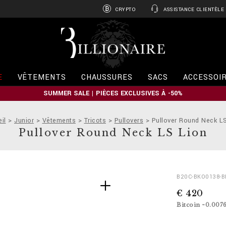
CRYPTO
ASSISTANCE CLIENTÈLE
B
i
l
l
i
E
VÊTEMENTS
CHAUSSURES
SACS
ACCESSOI
o
n
SUMMER SALE | PIÈCES EXCLUSIVES À -50%
a
i
r
il
Junior
Vêtements
Tricots
Pullovers
Pullover Round Neck L
e
Pullover Round Neck LS Lion
D
h
B20C-BKO0138-
e
t
€ 420
t
t
a
p
Bitcoin ~0.007
i
s
l
: