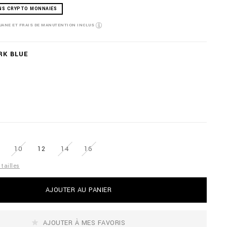
NS CRYPTO MONNAIES
OUANE ET FRAIS DE MANUTENTION INCLUS
RK BLUE
10
12
14
16
tailles
AJOUTER AU PANIER
AJOUTER À MES FAVORIS