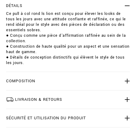
e
t
DÉTAILS
r
i
Ce pull à col rond ls lion est conçu pour élever les looks de
-
o
tous les jours avec une attitude confiante et raffinée, ce qui le
r
n
rend idéal pour le style avec des pièces de déclaration ou des
o
s
essentiels sobres.
u
● Conçu comme une pièce d'affirmation raffinée au sein de la
n
collection.
d
● Construction de haute qualité pour un aspect et une sensation
-
haut de gamme.
n
● Détails de conception distinctifs qui élèvent le style de tous
e
les jours.
c
k
-
l
COMPOSITION
s
-
l
LIVRAISON & RETOURS
i
o
n
SÉCURITÉ ET UTILISATION DU PRODUIT
/
B
2
0