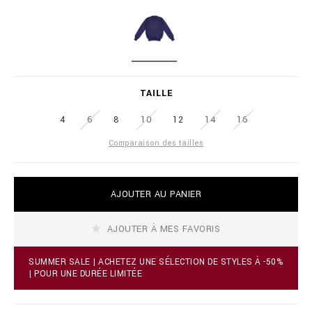
i
l
a
i
t
o
i
n
o
a
D
n
i
A
s
r
R
TAILLE
e
K
.
B
c
4
6
8
10
12
14
16
L
o
U
Comparaison des tailles
m
E
/
p
l
A
AJOUTER AU PANIER
/
d
f
d
r
t
AJOUTER À MES FAVORIS
/
o
p
c
u
a
SUMMER SALE | ACHETEZ UNE SÉLECTION DE STYLES À -50%
l
r
| POUR UNE DURÉE LIMITÉE
l
t
o
o
v
p