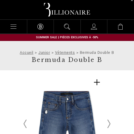
B
i
l
l
i
o
n
SUMMER SALE | PIÈCES EXCLUSIVES À -50%
a
i
Accueil
Junior
Vêtements
Bermuda Double B
r
Bermuda Double B
e