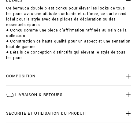
DÉTAILS
-
i
Ce bermuda double b est conçu pour élever les looks de tous
d
o
les jours avec une attitude confiante et raffinée, ce qui le rend
o
n
idéal pour le style avec des pièces de déclaration ou des
u
s
essentiels épurés.
b
● Conçu comme une pièce d'affirmation raffinée au sein de la
l
collection.
e
● Construction de haute qualité pour un aspect et une sensation
-
haut de gamme.
b
● Détails de conception distinctifs qui élèvent le style de tous
/
les jours.
B
2
0
C
COMPOSITION
-
B
D
LIVRAISON & RETOURS
T
0
2
SÉCURITÉ ET UTILISATION DU PRODUIT
2
7
-
B
T