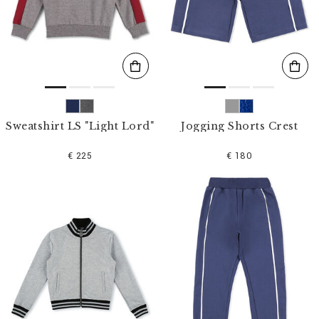
s
u
l
t
a
t
s
p
a
r
Sweatshirt LS "Light Lord"
Jogging Shorts Crest
:
€ 225
€ 180