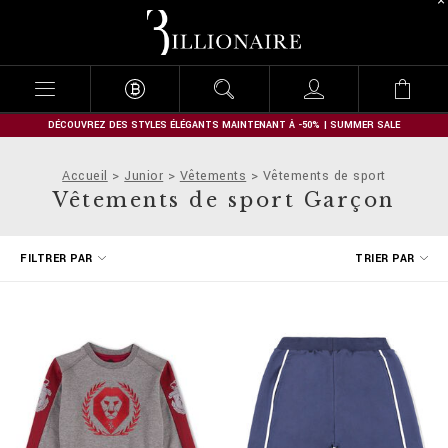
B
i
l
l
i
o
n
DÉCOUVREZ DES STYLES ÉLÉGANTS MAINTENANT À -50% | SUMMER SALE
a
i
Accueil
Junior
Vêtements
Vêtements de sport
r
Vêtements de sport Garçon
e
A
FILTRER PAR
TRIER PAR
f
f
i
n
e
r
v
o
s
r
é