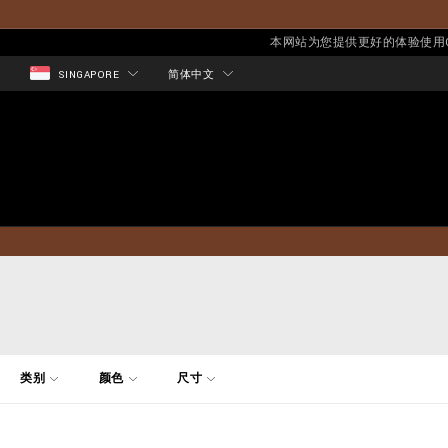
本网站为您提供更好的体验使用Co
SINGAPORE
简体中文
优
类别
颜色
尺寸
化
您
的
结