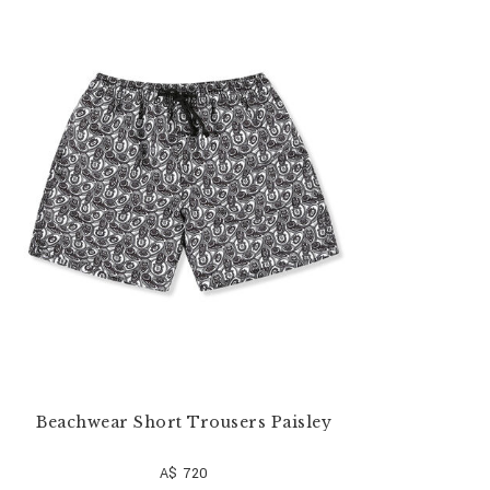
果
:
Beachwear Short Trousers Paisley
A$ 720