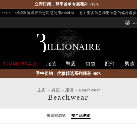
立即订阅，尊享首单专属额外 -15%
okie。 继续浏览即表示您同意使用cookies。 有关更多信息和更改您的偏好请
CR
B
i
l
l
i
SUMMER SALE
服装
鞋履
包袋
配件
男孩
o
n
季中促销 | 优雅精选系列现享 -50%
a
i
r
主页
男孩
服装
Beachwear
e
Beachwear
按造型浏览
按产品浏览