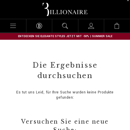
B
i
l
l
i
o
n
ENTDECKEN SIE ELEGANTE STYLES JETZT MIT -50% | SUMMER SALE
a
i
r
e
Die Ergebnisse
durchsuchen
Es tut uns Leid, für Ihre Suche wurden keine Produkte
gefunden:
Versuchen Sie eine neue