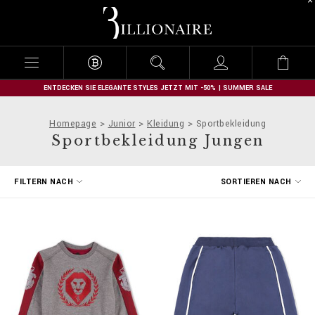
B
i
l
l
i
o
n
ENTDECKEN SIE ELEGANTE STYLES JETZT MIT -50% | SUMMER SALE
a
i
Homepage
Junior
Kleidung
Sportbekleidung
r
Sportbekleidung Jungen
e
E
FILTERN NACH
SORTIEREN NACH
r
g
e
b
n
i
s
s
e
f
i