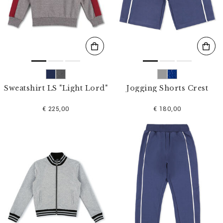
l
t
e
r
n
n
a
c
h
:
Sweatshirt LS "Light Lord"
Jogging Shorts Crest
€ 225,00
€ 180,00