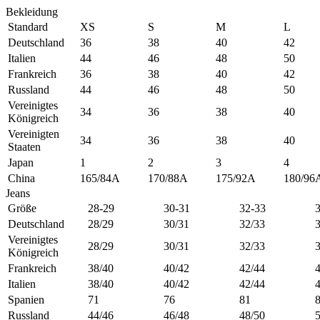
Bekleidung
Standard
XS
S
M
L
Deutschland
36
38
40
42
Italien
44
46
48
50
Frankreich
36
38
40
42
Russland
44
46
48
50
Vereinigtes
34
36
38
40
Königreich
Vereinigten
34
36
38
40
Staaten
Japan
1
2
3
4
China
165/84A
170/88A
175/92A
180/96
Jeans
Größe
28-29
30-31
32-33
Deutschland
28/29
30/31
32/33
Vereinigtes
28/29
30/31
32/33
Königreich
Frankreich
38/40
40/42
42/44
Italien
38/40
40/42
42/44
Spanien
71
76
81
Russland
44/46
46/48
48/50