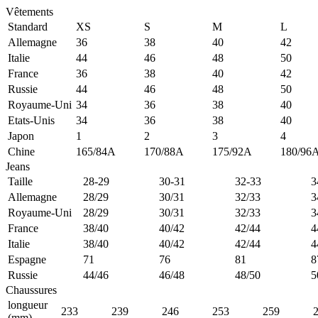
Vêtements
Standard
XS
S
M
L
Allemagne
36
38
40
42
Italie
44
46
48
50
France
36
38
40
42
Russie
44
46
48
50
Royaume-Uni
34
36
38
40
Etats-Unis
34
36
38
40
Japon
1
2
3
4
Chine
165/84A
170/88A
175/92A
180/96
Jeans
Taille
28-29
30-31
32-33
3
Allemagne
28/29
30/31
32/33
3
Royaume-Uni
28/29
30/31
32/33
3
France
38/40
40/42
42/44
4
Italie
38/40
40/42
42/44
4
Espagne
71
76
81
8
Russie
44/46
46/48
48/50
5
Chaussures
longueur
233
239
246
253
259
(mm)