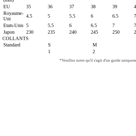
EU
35
36
37
38
39
Royaume-
4.5
5
5.5
6
6.5
Uni
Etats-Unis
5
5.5
6
6.5
7
7
Japon
230
235
240
245
250
COLLANTS
Standard
S
M
1
2
*Veuillez noter qu'il s'agit d'un guide uniqueme