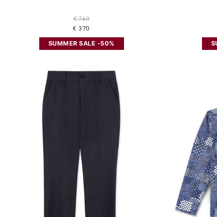
€ 740
€ 370
SUMMER SALE -50%
S