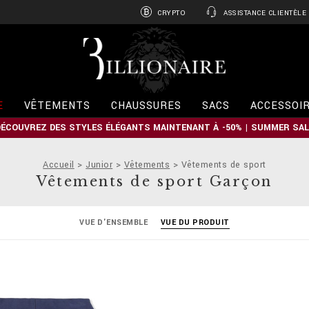
CRYPTO
ASSISTANCE CLIENTÈLE
B
i
l
l
i
E
VÊTEMENTS
CHAUSSURES
SACS
ACCESSOI
o
n
DÉCOUVREZ DES STYLES ÉLÉGANTS MAINTENANT À -50% | SUMMER SAL
a
i
r
Accueil
Junior
Vêtements
Vêtements de sport
e
Vêtements de sport Garçon
VUE D'ENSEMBLE
VUE DU PRODUIT