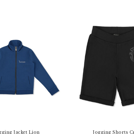
gging Jacket Lion
Jogging Shorts C