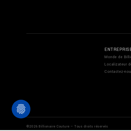
ENTREPRIS
Monde de Billi
Localizateur 
Contactez-no
©
2026
Billionaire Couture — Tous droits réservés