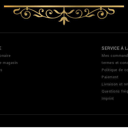
E
SERVICE À L
onaire
Mes command
de magasin
termes et cond
us
Politique de co
Paiement
Livraison et re
Questions fré
Imprint